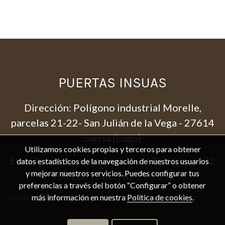
PUERTAS INSUAS
Dirección: Polígono industrial Morelle,
parcelas 21-22- San Julián de la Vega - 27614
Sarria (Lugo)
Utilizamos cookies propias y terceros para obtener
E-mail:
info@puertasinsuas.es
| Teléfono:
982
datos estadísticos de la navegación de nuestros usuarios
y mejorar nuestros servicios. Puedes configurar tus
530 263
| Fax:
982 776 051
preferencias a través del botón “Configurar” o obtener
más información en nuestra
Política de cookies
.
Política de cookies